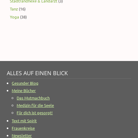
Stadtrandhexe & Landarzt
(3)
Tanz
(16)
Yoga
(38)
ALLES AUF EINEN BLICK
Gesunder Blog
Meine Bücher
Das Mutmachbuch
Medizin für die Seele
Für dich ist gesorgt!
Text mit Spirit
Frauenkreise
Newsletter