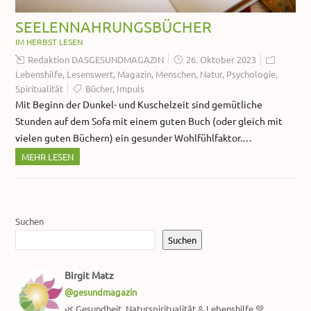
SEELENNAHRUNGSBÜCHER
IM HERBST LESEN
Redaktion DASGESUNDMAGAZIN
26. Oktober 2023
Lebenshilfe
,
Lesenswert
,
Magazin
,
Menschen
,
Natur
,
Psychologie
,
Spiritualität
Bücher
,
Impuls
Mit Beginn der Dunkel- und Kuschelzeit sind gemütliche
Stunden auf dem Sofa mit einem guten Buch (oder gleich mit
vielen guten Büchern) ein gesunder Wohlfühlfaktor.…
MEHR LESEN
Suchen
Suchen
Birgit Matz
@gesundmagazin
🌿 Gesundheit, Naturspiritualität & Lebenshilfe 💚