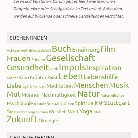
Lesen und Verstehen. Darum gibt es hier keine Sternchen,
Doppelpunkte oder Schrägstriche im Textverlauf. Außerdem
werden auf blickende oder schnelle Darstellungen verzichtet.
SUCHENFINDEN
Buch
Film
Ernährung
Bewusstsein
Achtsamkeit
Gesellschaft
Frauen
Frieden
Impuls
Gesundheit
Inspiration
Glück
Leben
Lebenshilfe
Kino
Kräuter
Kunst
Kinder
Menschen
Musik
Liebe
Meditation
Lyrik
Mantren
Natur
Mut
Männer
Nachhaltigkeit
Naturheilkunde
Stuttgart
Spiritualität
Psychologie
Sexualität
Rituale
Sinn
Yoga
Welt
Weisheit
Tanz
Tanzen
vegan
Vision
Zitat
Zukunft
Ökologie
GESUNDE THEMEN