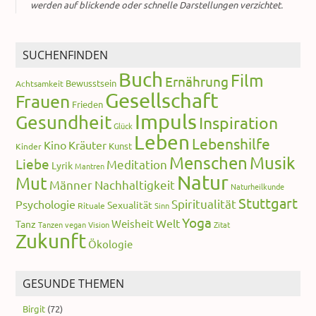
werden auf blickende oder schnelle Darstellungen verzichtet.
SUCHENFINDEN
Buch
Film
Ernährung
Bewusstsein
Achtsamkeit
Gesellschaft
Frauen
Frieden
Impuls
Gesundheit
Inspiration
Glück
Leben
Lebenshilfe
Kino
Kräuter
Kunst
Kinder
Menschen
Musik
Liebe
Meditation
Lyrik
Mantren
Natur
Mut
Männer
Nachhaltigkeit
Naturheilkunde
Stuttgart
Spiritualität
Psychologie
Sexualität
Rituale
Sinn
Yoga
Welt
Weisheit
Tanz
Tanzen
vegan
Vision
Zitat
Zukunft
Ökologie
GESUNDE THEMEN
Birgit
(72)