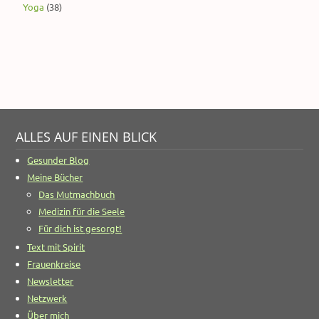
Yoga
(38)
ALLES AUF EINEN BLICK
Gesunder Blog
Meine Bücher
Das Mutmachbuch
Medizin für die Seele
Für dich ist gesorgt!
Text mit Spirit
Frauenkreise
Newsletter
Netzwerk
Über mich