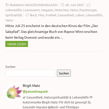
Redaktion DASGESUNDMAGAZIN
28. Juni 2025
Lebenshilfe
,
Lesenswert
,
Magazin
,
Menschen
,
Natur
,
Psychologie
,
Spiritualität
Buch
,
Film
,
Freiheit
,
Gesundheit
,
Leben
,
Lebenshilfe
,
Natur
Mitte Juli 25 erscheint in den deutschen Kinos der Film „Der
Salzpfad“. Das gleichnamige Buch von Raynor Winn erschien
beim Verlag Dumont und wurde ein…
MEHR LESEN
Suchen
Suchen
Birgit Matz
@gesundmagazin
🌿 Gesundheit, Naturspiritualität & Lebenshilfe 💚
Autorenseite Birgit Matz: Für dich ist gesorgt! 🙋
Gesunde Impulse 📖Buch- und Filmtipps