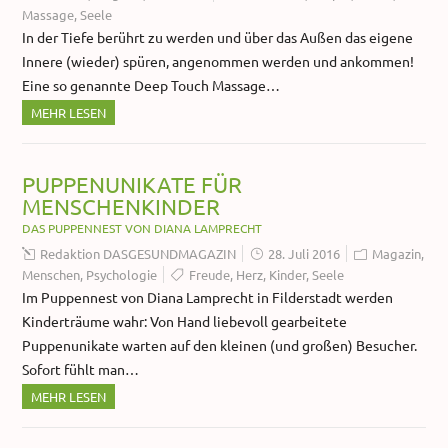
Massage
,
Seele
In der Tiefe berührt zu werden und über das Außen das eigene
Innere (wieder) spüren, angenommen werden und ankommen!
Eine so genannte Deep Touch Massage…
MEHR LESEN
PUPPENUNIKATE FÜR
MENSCHENKINDER
DAS PUPPENNEST VON DIANA LAMPRECHT
Redaktion DASGESUNDMAGAZIN
28. Juli 2016
Magazin
,
Menschen
,
Psychologie
Freude
,
Herz
,
Kinder
,
Seele
Im Puppennest von Diana Lamprecht in Filderstadt werden
Kinderträume wahr: Von Hand liebevoll gearbeitete
Puppenunikate warten auf den kleinen (und großen) Besucher.
Sofort fühlt man…
MEHR LESEN