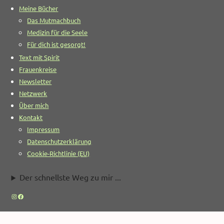
Meine Bücher
Das Mutmachbuch
Medizin für die Seele
Für dich ist gesorgt!
Text mit Spirit
Frauenkreise
Newsletter
Netzwerk
Über mich
Kontakt
Impressum
Datenschutzerklärung
Cookie-Richtlinie (EU)
Der schnellste Weg zu mir ...
Instagram
Facebook