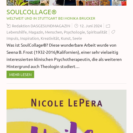
SOULCOLLAGE®
WELTWEIT UND IN STUTTGART BEI MONIKA BRUCKER
Redaktion DASGESUNDMAGAZIN
12. Juni 2024
Lebenshilfe
,
Magazin
,
Menschen
,
Psychologie
,
Spiritualität
Impuls
,
Inspiration
,
Kreativität
,
Kunst
,
Seele
Was ist SoulCollage®? Diese wunderbare Arbeit wurde von
Seena B. Frost (1932-2016/Kalifornien), einer sehr vielseitig
interessierten klinischen Psychotherapeutin, die als weiteren
Hintergrund auch Theologin studiert…
MEHR LESEN