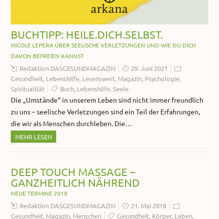
BUCHTIPP: HEILE.DICH.SELBST.
NICOLE LEPERA ÜBER SEELISCHE VERLETZUNGEN UND WIE DU DICH
DAVON BEFREIEN KANNST
Redaktion DASGESUNDMAGAZIN
29. Juni 2021
Gesundheit
,
Lebenshilfe
,
Lesenswert
,
Magazin
,
Psychologie
,
Spiritualität
Buch
,
Lebenshilfe
,
Seele
Die „Umstände“ in unserem Leben sind nicht immer freundlich
zu uns – seelische Verletzungen sind ein Teil der Erfahrungen,
die wir als Menschen durchleben. Die…
MEHR LESEN
DEEP TOUCH MASSAGE –
GANZHEITLICH NÄHREND
NEUE TERMINE 2018
Redaktion DASGESUNDMAGAZIN
21. Mai 2018
Gesundheit
,
Magazin
,
Menschen
Gesundheit
,
Körper
,
Leben
,