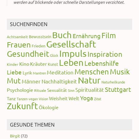
werden auf blickende oder schnelle Darstellungen verzichtet.
SUCHENFINDEN
Buch
Film
Ernährung
Bewusstsein
Achtsamkeit
Gesellschaft
Frauen
Frieden
Impuls
Gesundheit
Inspiration
Glück
Leben
Lebenshilfe
Kino
Kräuter
Kunst
Kinder
Menschen
Musik
Liebe
Meditation
Lyrik
Mantren
Natur
Mut
Männer
Nachhaltigkeit
Naturheilkunde
Stuttgart
Spiritualität
Psychologie
Sexualität
Rituale
Sinn
Yoga
Welt
Weisheit
Tanz
Tanzen
vegan
Vision
Zitat
Zukunft
Ökologie
GESUNDE THEMEN
Birgit
(72)