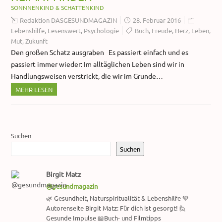
SONNNENKIND & SCHATTENKIND
Redaktion DASGESUNDMAGAZIN
28. Februar 2016
Lebenshilfe
,
Lesenswert
,
Psychologie
Buch
,
Freude
,
Herz
,
Leben
,
Mut
,
Zukunft
Den großen Schatz ausgraben Es passiert einfach und es
passiert immer wieder: Im alltäglichen Leben sind wir in
Handlungsweisen verstrickt, die wir im Grunde…
MEHR LESEN
Suchen
Suchen
Birgit Matz
@gesundmagazin
🌿 Gesundheit, Naturspiritualität & Lebenshilfe 💚
Autorenseite Birgit Matz: Für dich ist gesorgt! 🙋
Gesunde Impulse 📖Buch- und Filmtipps