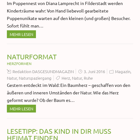
Im Puppennest von Diana Lamprecht in Filderstadt werden
Kinderträume wahr: Von Hand liebevoll gearbeitete
Puppenunikate warten auf den kleinen (und großen) Besucher.
Sofort fühlt man…
MEHR LESEN
NATURFORMAT
HERZFORMEN
Redaktion DASGESUNDMAGAZIN
3. Juni 2016
Magazin
,
Natur
,
Naturspaziergang
Herz
,
Natur
,
Ruhe
Gestern entdeckt im Wald: Ein Baumherz – geschaffen von den
äußeren und inneren Umständen der Natur. Wie das Herz
geformt wurde? Ob der Baum es…
MEHR LESEN
LESETIPP: DAS KIND IN DIR MUSS
HEIMAT FINDEN