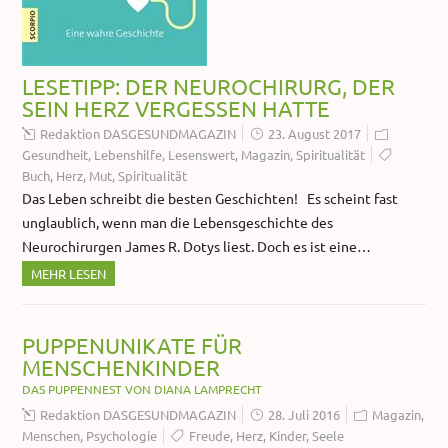
LESETIPP: DER NEUROCHIRURG, DER
SEIN HERZ VERGESSEN HATTE
Redaktion DASGESUNDMAGAZIN
23. August 2017
Gesundheit
,
Lebenshilfe
,
Lesenswert
,
Magazin
,
Spiritualität
Buch
,
Herz
,
Mut
,
Spiritualität
Das Leben schreibt die besten Geschichten! Es scheint fast
unglaublich, wenn man die Lebensgeschichte des
Neurochirurgen James R. Dotys liest. Doch es ist eine…
MEHR LESEN
PUPPENUNIKATE FÜR
MENSCHENKINDER
DAS PUPPENNEST VON DIANA LAMPRECHT
Redaktion DASGESUNDMAGAZIN
28. Juli 2016
Magazin
,
Menschen
,
Psychologie
Freude
,
Herz
,
Kinder
,
Seele