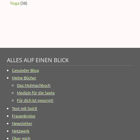
Yoga
(38)
ALLES AUF EINEN BLICK
Gesunder Blog
Meine Bücher
Das Mutmachbuch
Medizin für die Seele
Für dich ist gesorgt!
Text mit Spirit
Frauenkreise
Newsletter
Netzwerk
Über mich