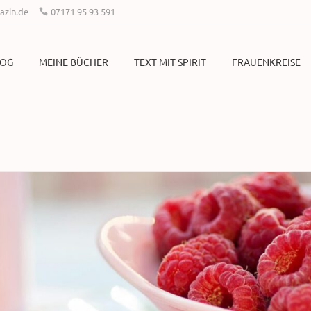
zin.de
07171 95 93 591
LOG
MEINE BÜCHER
TEXT MIT SPIRIT
FRAUENKREISE