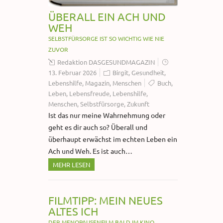
ÜBERALL EIN ACH UND
WEH
SELBSTFÜRSORGE IST SO WICHTIG WIE NIE
ZUVOR
Redaktion DASGESUNDMAGAZIN
13. Februar 2026
Birgit
,
Gesundheit
,
Lebenshilfe
,
Magazin
,
Menschen
Buch
,
Leben
,
Lebensfreude
,
Lebenshilfe
,
Menschen
,
Selbstfürsorge
,
Zukunft
Ist das nur meine Wahrnehmung oder
geht es dir auch so? Überall und
überhaupt erwächst im echten Leben ein
Ach und Weh. Es ist auch…
MEHR LESEN
FILMTIPP: MEIN NEUES
ALTES ICH
DER MENOPAUSENFILM BALD IM KINO