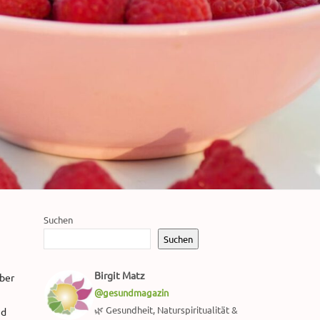
Suchen
Suchen
Birgit Matz
über
@gesundmagazin
🌿 Gesundheit, Naturspiritualität &
nd