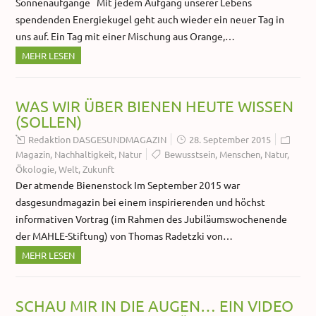
Sonnenaufgänge Mit jedem Aufgang unserer Lebens
spendenden Energiekugel geht auch wieder ein neuer Tag in
uns auf. Ein Tag mit einer Mischung aus Orange,…
MEHR LESEN
WAS WIR ÜBER BIENEN HEUTE WISSEN
(SOLLEN)
Redaktion DASGESUNDMAGAZIN
28. September 2015
Magazin
,
Nachhaltigkeit
,
Natur
Bewusstsein
,
Menschen
,
Natur
,
Ökologie
,
Welt
,
Zukunft
Der atmende Bienenstock Im September 2015 war
dasgesundmagazin bei einem inspirierenden und höchst
informativen Vortrag (im Rahmen des Jubiläumswochenende
der MAHLE-Stiftung) von Thomas Radetzki von…
MEHR LESEN
SCHAU MIR IN DIE AUGEN… EIN VIDEO