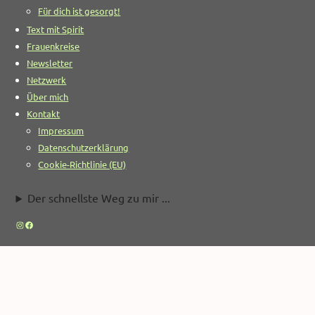
Für dich ist gesorgt!
Text mit Spirit
Frauenkreise
Newsletter
Netzwerk
Über mich
Kontakt
Impressum
Datenschutzerklärung
Cookie-Richtlinie (EU)
Der schnellste Weg zu mir ...
Instagram
Facebook