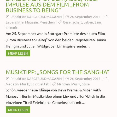
IMPULSE AUS DEM FILM „FROM
BUSINESS TO BEING“
Redaktion DASGESUNDMAGAZIN
26. September 2015
Lebenshilfe
,
Magazin
,
Menschen
Gesellschaft
,
Leben
,
Sinn
,
Zukunft
Am 25. September war in Stuttgart Premiere des neuen Film
„From Business to Being“ von den beiden Regisseuren Hanna
Henigin und Julian Wildgruber. Ein inspirierender…
MEHR LESEN
MUSIKTIPP: „SONGS FOR THE SANGHA“
Redaktion DASGESUNDMAGAZIN
26. September 2015
Magazin
,
Musik
,
Spiritualität
Mantren
,
Musik
,
Stille
Schön, wieder neue Klänge von Deva Premal & Miten with
Manose! Hier im Musikvideo einen Ein- und „Hör“-blick in die
einzelnen Titel! Zelebrierte Gemeinschaft mit…
MEHR LESEN