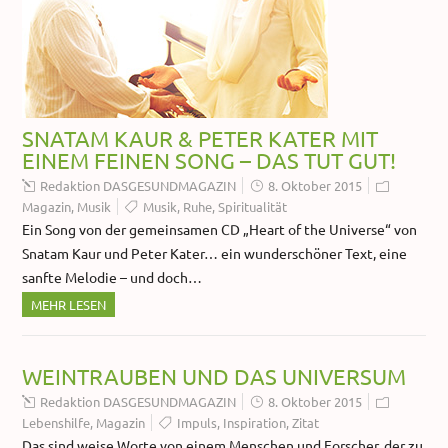
SNATAM KAUR & PETER KATER MIT
EINEM FEINEN SONG – DAS TUT GUT!
Redaktion DASGESUNDMAGAZIN
8. Oktober 2015
Magazin
,
Musik
Musik
,
Ruhe
,
Spiritualität
Ein Song von der gemeinsamen CD „Heart of the Universe“ von
Snatam Kaur und Peter Kater… ein wunderschöner Text, eine
sanfte Melodie – und doch…
MEHR LESEN
WEINTRAUBEN UND DAS UNIVERSUM
Redaktion DASGESUNDMAGAZIN
8. Oktober 2015
Lebenshilfe
,
Magazin
Impuls
,
Inspiration
,
Zitat
Das sind weise Worte von einem Menschen und Forscher, der zu