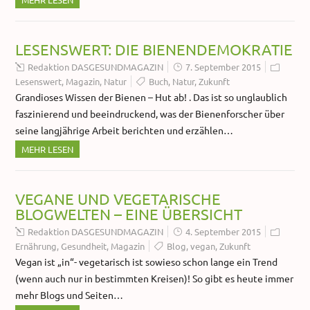
LESENSWERT: DIE BIENENDEMOKRATIE
Redaktion DASGESUNDMAGAZIN
7. September 2015
Lesenswert
,
Magazin
,
Natur
Buch
,
Natur
,
Zukunft
Grandioses Wissen der Bienen – Hut ab! . Das ist so unglaublich
faszinierend und beeindruckend, was der Bienenforscher über
seine langjährige Arbeit berichten und erzählen…
MEHR LESEN
VEGANE UND VEGETARISCHE
BLOGWELTEN – EINE ÜBERSICHT
Redaktion DASGESUNDMAGAZIN
4. September 2015
Ernährung
,
Gesundheit
,
Magazin
Blog
,
vegan
,
Zukunft
Vegan ist „in“- vegetarisch ist sowieso schon lange ein Trend
(wenn auch nur in bestimmten Kreisen)! So gibt es heute immer
mehr Blogs und Seiten…