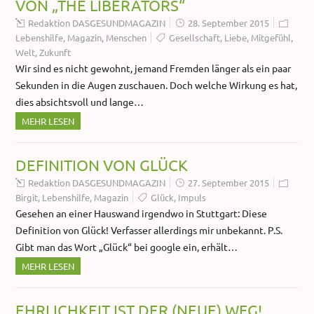
VON „THE LIBERATORS“
Redaktion DASGESUNDMAGAZIN
28. September 2015
Lebenshilfe
,
Magazin
,
Menschen
Gesellschaft
,
Liebe
,
Mitgefühl
,
Welt
,
Zukunft
Wir sind es nicht gewohnt, jemand Fremden länger als ein paar
Sekunden in die Augen zuschauen. Doch welche Wirkung es hat,
dies absichtsvoll und lange…
MEHR LESEN
DEFINITION VON GLÜCK
Redaktion DASGESUNDMAGAZIN
27. September 2015
Birgit
,
Lebenshilfe
,
Magazin
Glück
,
Impuls
Gesehen an einer Hauswand irgendwo in Stuttgart: Diese
Definition von Glück! Verfasser allerdings mir unbekannt. P.S.
Gibt man das Wort „Glück“ bei google ein, erhält…
MEHR LESEN
EHRLICHKEIT IST DER (NEUE) WEG!