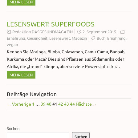
MEHR LESEN
LESENSWERT: SUPERFOODS
Redaktion DASGESUNDMAGAZIN
2. September 2015
Ernährung
,
Gesundheit
,
Lesenswert
,
Magazin
Buch
,
Ernährung
,
vegan
Kennen Sie Moringa, Biloba, Chiasamen, Camu-Camu, Baobab,
Kurkuma oder Maca? Dies sind Pflanzen aus Südamerika oder
Afrika, die „fremd“ klingen, aber so viele Powerstoffe für…
MEHR LESEN
Beiträge Navigation
← Vorherige
1
…
39
40
41
42
43
44
Nächste →
Suchen
Suchen