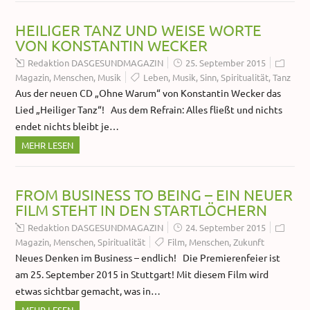
HEILIGER TANZ UND WEISE WORTE
VON KONSTANTIN WECKER
Redaktion DASGESUNDMAGAZIN
25. September 2015
Magazin
,
Menschen
,
Musik
Leben
,
Musik
,
Sinn
,
Spiritualität
,
Tanz
Aus der neuen CD „Ohne Warum“ von Konstantin Wecker das
Lied „Heiliger Tanz“! Aus dem Refrain: Alles fließt und nichts
endet nichts bleibt je…
MEHR LESEN
FROM BUSINESS TO BEING – EIN NEUER
FILM STEHT IN DEN STARTLÖCHERN
Redaktion DASGESUNDMAGAZIN
24. September 2015
Magazin
,
Menschen
,
Spiritualität
Film
,
Menschen
,
Zukunft
Neues Denken im Business – endlich! Die Premierenfeier ist
am 25. September 2015 in Stuttgart! Mit diesem Film wird
etwas sichtbar gemacht, was in…
MEHR LESEN