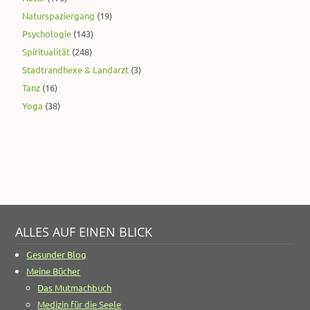
Naturspaziergang
(19)
Psychologie
(143)
Spiritualität
(248)
Stadtrandhexe & Landarzt
(3)
Tanz
(16)
Yoga
(38)
ALLES AUF EINEN BLICK
Gesunder Blog
Meine Bücher
Das Mutmachbuch
Medizin für die Seele