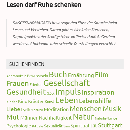
Lesen darf Ruhe schenken
DASGESUNDMAGAZIN bevorzugt den Fluss der Sprache beim
Lesen und Verstehen. Darum gibt es hier keine Sternchen,
Doppelpunkte oder Schrägstriche im Textverlauf. Außerdem
werden auf blickende oder schnelle Darstellungen verzichtet.
SUCHENFINDEN
Buch
Film
Ernährung
Bewusstsein
Achtsamkeit
Gesellschaft
Frauen
Frieden
Impuls
Gesundheit
Inspiration
Glück
Leben
Lebenshilfe
Kino
Kräuter
Kunst
Kinder
Menschen
Musik
Liebe
Meditation
Lyrik
Mantren
Natur
Mut
Männer
Nachhaltigkeit
Naturheilkunde
Stuttgart
Spiritualität
Psychologie
Sexualität
Rituale
Sinn