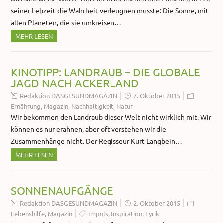
seiner Lebzeit die Wahrheit verleugnen musste: Die Sonne, mit
allen Planeten, die sie umkreisen…
MEHR LESEN
KINOTIPP: LANDRAUB – DIE GLOBALE
JAGD NACH ACKERLAND
Redaktion DASGESUNDMAGAZIN
7. Oktober 2015
Ernährung
,
Magazin
,
Nachhaltigkeit
,
Natur
Wir bekommen den Landraub dieser Welt nicht wirklich mit. Wir
können es nur erahnen, aber oft verstehen wir die
Zusammenhänge nicht. Der Regisseur Kurt Langbein…
MEHR LESEN
SONNENAUFGÄNGE
Redaktion DASGESUNDMAGAZIN
2. Oktober 2015
Lebenshilfe
,
Magazin
Impuls
,
Inspiration
,
Lyrik