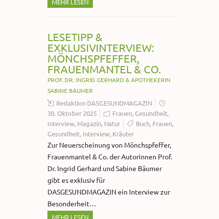
MEHR LESEN
LESETIPP &
EXKLUSIVINTERVIEW:
MÖNCHSPFEFFER,
FRAUENMANTEL & CO.
PROF. DR. INGRID GERHARD & APOTHEKERIN
SABINE BÄUMER
Redaktion DASGESUNDMAGAZIN
30. Oktober 2025
Frauen
,
Gesundheit
,
Interview
,
Magazin
,
Natur
Buch
,
Frauen
,
Gesundheit
,
Interview
,
Kräuter
Zur Neuerscheinung von Mönchspfeffer,
Frauenmantel & Co. der Autorinnen Prof.
Dr. Ingrid Gerhard und Sabine Bäumer
gibt es exklusiv für
DASGESUNDMAGAZIN ein Interview zur
Besonderheit…
MEHR LESEN