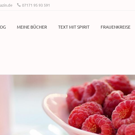
zin.de
07171 95 93 591
LOG
MEINE BÜCHER
TEXT MIT SPIRIT
FRAUENKREISE