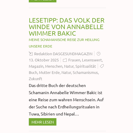
LESETIPP: DAS VOLK DER
WINDE VON ANNABELLE
WIMMER BAKIC
MEINE SCHAMANISCHE REISE ZUR HEILUNG
UNSERE ERDE
Redaktion DASGESUNDMAGAZIN
13. Oktober 2025
Frauen
,
Lesenswert
,
Magazin
,
Menschen
,
Natur
,
Spiritualität
Buch
,
Mutter Erde
,
Natur
,
Schamanismus
,
Zukunft
​Das dritte Buch der deutschen
Schamanin Annabelle Wimmer Bakic ist
eine Reise zum wahren Menschsein. Auf
der Suche nach Erdheilungsritualen in
Tuwa, Sibirien und Nepal…
MEHR LESEN