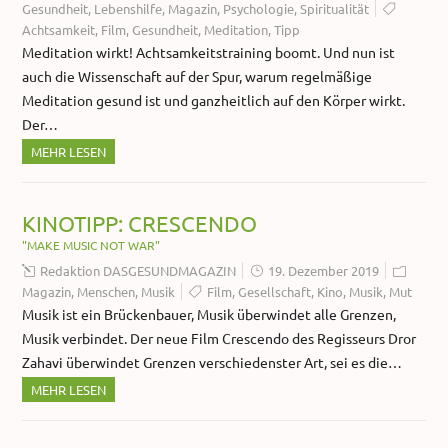
Gesundheit
,
Lebenshilfe
,
Magazin
,
Psychologie
,
Spiritualität
Achtsamkeit
,
Film
,
Gesundheit
,
Meditation
,
Tipp
Meditation wirkt! Achtsamkeitstraining boomt. Und nun ist
auch die Wissenschaft auf der Spur, warum regelmäßige
Meditation gesund ist und ganzheitlich auf den Körper wirkt.
Der…
MEHR LESEN
KINOTIPP: CRESCENDO
"MAKE MUSIC NOT WAR"
Redaktion DASGESUNDMAGAZIN
19. Dezember 2019
Magazin
,
Menschen
,
Musik
Film
,
Gesellschaft
,
Kino
,
Musik
,
Mut
Musik ist ein Brückenbauer, Musik überwindet alle Grenzen,
Musik verbindet. Der neue Film Crescendo des Regisseurs Dror
Zahavi überwindet Grenzen verschiedenster Art, sei es die…
MEHR LESEN