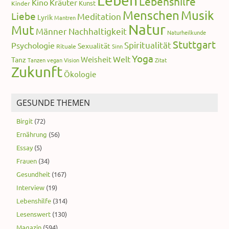
Leben
Lebenshilfe
Kino
Kräuter
Kunst
Kinder
Menschen
Musik
Liebe
Meditation
Lyrik
Mantren
Natur
Mut
Männer
Nachhaltigkeit
Naturheilkunde
Stuttgart
Spiritualität
Psychologie
Sexualität
Rituale
Sinn
Yoga
Welt
Weisheit
Tanz
Tanzen
vegan
Vision
Zitat
Zukunft
Ökologie
GESUNDE THEMEN
Birgit
(72)
Ernährung
(56)
Essay
(5)
Frauen
(34)
Gesundheit
(167)
Interview
(19)
Lebenshilfe
(314)
Lesenswert
(130)
Magazin
(594)