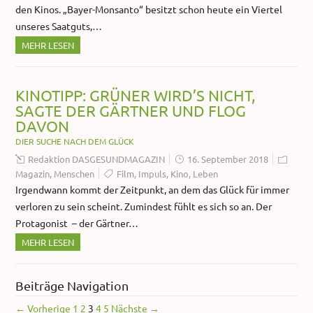
den Kinos. „Bayer-Monsanto“ besitzt schon heute ein Viertel
unseres Saatguts,…
MEHR LESEN
KINOTIPP: GRÜNER WIRD’S NICHT,
SAGTE DER GÄRTNER UND FLOG
DAVON
DIER SUCHE NACH DEM GLÜCK
Redaktion DASGESUNDMAGAZIN
16. September 2018
Magazin
,
Menschen
Film
,
Impuls
,
Kino
,
Leben
Irgendwann kommt der Zeitpunkt, an dem das Glück für immer
verloren zu sein scheint. Zumindest fühlt es sich so an. Der
Protagonist – der Gärtner…
MEHR LESEN
Beiträge Navigation
← Vorherige
1
2
3
4
5
Nächste →