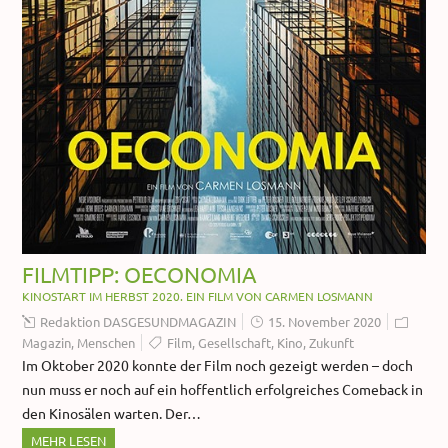
FILMTIPP: OECONOMIA
KINOSTART IM HERBST 2020. EIN FILM VON CARMEN LOSMANN
Redaktion DASGESUNDMAGAZIN
15. November 2020
Magazin
,
Menschen
Film
,
Gesellschaft
,
Kino
,
Zukunft
Im Oktober 2020 konnte der Film noch gezeigt werden – doch
nun muss er noch auf ein hoffentlich erfolgreiches Comeback in
den Kinosälen warten. Der…
MEHR LESEN