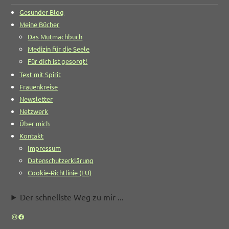
Gesunder Blog
Meine Bücher
Das Mutmachbuch
Medizin für die Seele
Für dich ist gesorgt!
Text mit Spirit
Frauenkreise
Newsletter
Netzwerk
Über mich
Kontakt
Impressum
Datenschutzerklärung
Cookie-Richtlinie (EU)
Der schnellste Weg zu mir ...
Instagram
Facebook