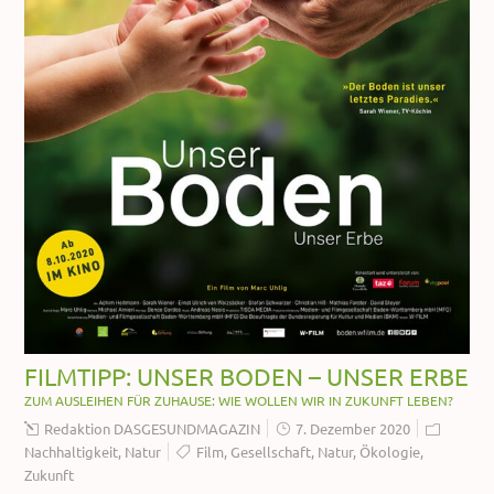
FILMTIPP: UNSER BODEN – UNSER ERBE
ZUM AUSLEIHEN FÜR ZUHAUSE: WIE WOLLEN WIR IN ZUKUNFT LEBEN?
Redaktion DASGESUNDMAGAZIN
7. Dezember 2020
Nachhaltigkeit
,
Natur
Film
,
Gesellschaft
,
Natur
,
Ökologie
,
Zukunft