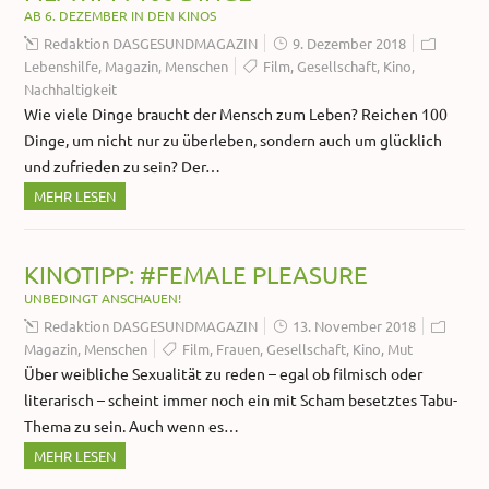
AB 6. DEZEMBER IN DEN KINOS
Redaktion DASGESUNDMAGAZIN
9. Dezember 2018
Lebenshilfe
,
Magazin
,
Menschen
Film
,
Gesellschaft
,
Kino
,
Nachhaltigkeit
Wie viele Dinge braucht der Mensch zum Leben? Reichen 100
Dinge, um nicht nur zu überleben, sondern auch um glücklich
und zufrieden zu sein? Der…
MEHR LESEN
KINOTIPP: #FEMALE PLEASURE
UNBEDINGT ANSCHAUEN!
Redaktion DASGESUNDMAGAZIN
13. November 2018
Magazin
,
Menschen
Film
,
Frauen
,
Gesellschaft
,
Kino
,
Mut
Über weibliche Sexualität zu reden – egal ob filmisch oder
literarisch – scheint immer noch ein mit Scham besetztes Tabu-
Thema zu sein. Auch wenn es…
MEHR LESEN