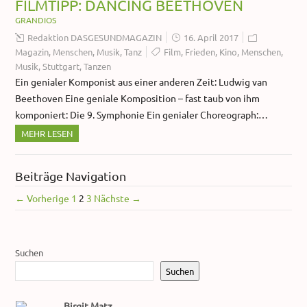
FILMTIPP: DANCING BEETHOVEN
GRANDIOS
Redaktion DASGESUNDMAGAZIN
16. April 2017
Magazin
,
Menschen
,
Musik
,
Tanz
Film
,
Frieden
,
Kino
,
Menschen
,
Musik
,
Stuttgart
,
Tanzen
Ein genialer Komponist aus einer anderen Zeit: Ludwig van
Beethoven Eine geniale Komposition – fast taub von ihm
komponiert: Die 9. Symphonie Ein genialer Choreograph:…
MEHR LESEN
Beiträge Navigation
← Vorherige
1
2
3
Nächste →
Suchen
Suchen
Birgit Matz