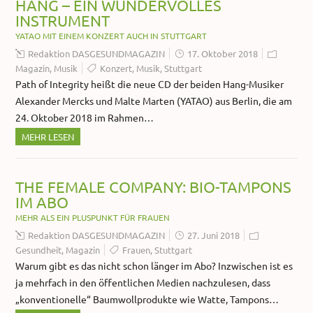
HANG – EIN WUNDERVOLLES
INSTRUMENT
YATAO MIT EINEM KONZERT AUCH IN STUTTGART
Redaktion DASGESUNDMAGAZIN
17. Oktober 2018
Magazin
,
Musik
Konzert
,
Musik
,
Stuttgart
Path of Integrity heißt die neue CD der beiden Hang-Musiker
Alexander Mercks und Malte Marten (YATAO) aus Berlin, die am
24. Oktober 2018 im Rahmen…
MEHR LESEN
THE FEMALE COMPANY: BIO-TAMPONS
IM ABO
MEHR ALS EIN PLUSPUNKT FÜR FRAUEN
Redaktion DASGESUNDMAGAZIN
27. Juni 2018
Gesundheit
,
Magazin
Frauen
,
Stuttgart
Warum gibt es das nicht schon länger im Abo? Inzwischen ist es
ja mehrfach in den öffentlichen Medien nachzulesen, dass
„konventionelle“ Baumwollprodukte wie Watte, Tampons…