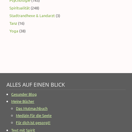
Psychologie
(143)
Spiritualität
(248)
Stadtrandhexe & Landarzt
(3)
Tanz
(16)
Yoga
(38)
ALLES AUF EINEN BLICK
Gesunder Blog
Meine Bücher
Das Mutmachbuch
Medizin für die Seele
Für dich ist gesorgt!
Text mit Spirit