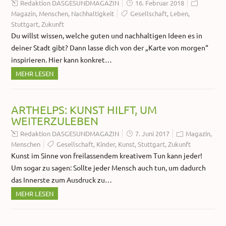
Redaktion DASGESUNDMAGAZIN
16. Februar 2018
Magazin
,
Menschen
,
Nachhaltigkeit
Gesellschaft
,
Leben
,
Stuttgart
,
Zukunft
Du willst wissen, welche guten und nachhaltigen Ideen es in
deiner Stadt gibt? Dann lasse dich von der „Karte von morgen“
inspirieren. Hier kann konkret…
MEHR LESEN
ARTHELPS: KUNST HILFT, UM
WEITERZULEBEN
Redaktion DASGESUNDMAGAZIN
7. Juni 2017
Magazin
,
Menschen
Gesellschaft
,
Kinder
,
Kunst
,
Stuttgart
,
Zukunft
Kunst im Sinne von freilassendem kreativem Tun kann jeder!
Um sogar zu sagen: Sollte jeder Mensch auch tun, um dadurch
das Innerste zum Ausdruck zu…
MEHR LESEN