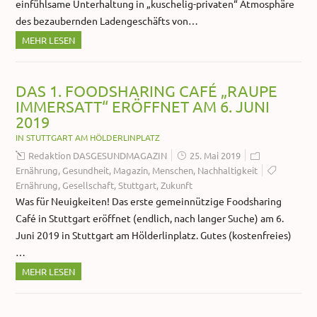
einfühlsame Unterhaltung in „kuschelig-privaten“ Atmosphäre
des bezaubernden Ladengeschäfts von…
MEHR LESEN
DAS 1. FOODSHARING CAFÉ „RAUPE
IMMERSATT“ ERÖFFNET AM 6. JUNI
2019
IN STUTTGART AM HÖLDERLINPLATZ
Redaktion DASGESUNDMAGAZIN
25. Mai 2019
Ernährung
,
Gesundheit
,
Magazin
,
Menschen
,
Nachhaltigkeit
Ernährung
,
Gesellschaft
,
Stuttgart
,
Zukunft
Was für Neuigkeiten! Das erste gemeinnützige Foodsharing
Café in Stuttgart eröffnet (endlich, nach langer Suche) am 6.
Juni 2019 in Stuttgart am Hölderlinplatz. Gutes (kostenfreies)
…
MEHR LESEN