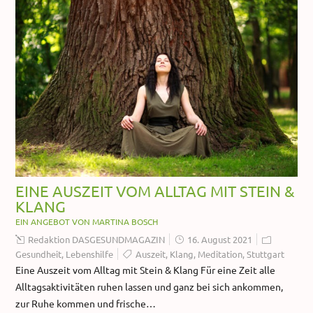
EINE AUSZEIT VOM ALLTAG MIT STEIN &
KLANG
EIN ANGEBOT VON MARTINA BOSCH
Redaktion DASGESUNDMAGAZIN
16. August 2021
Gesundheit
,
Lebenshilfe
Auszeit
,
Klang
,
Meditation
,
Stuttgart
Eine Auszeit vom Alltag mit Stein & Klang Für eine Zeit alle
Alltagsaktivitäten ruhen lassen und ganz bei sich ankommen,
zur Ruhe kommen und frische…