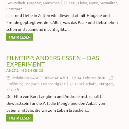
Gesundheit
,
Magazin
,
Menschen
Frau
,
Liebe
,
Mann
,
Sexualität
,
Stuttgart
Lust und Liebe in Zeiten wie diesen darf mit Hingabe und
Freude gepflegt werden. Alles, was das Paar- und Liebsnleben
schön und spannend macht, gibt…
MEHR LESEN
FILMTIPP: ANDERS ESSEN – DAS
EXPERIMENT
AB 27.2. IN DEN KINOS
Redaktion DASGESUNDMAGAZIN
14. Februar 2020
Ernährung
,
Magazin
,
Nachhaltigkeit
Gesellschaft
,
Stuttgart
,
Zukunft
Der Film von Kurt Langbein und Andrea Ernst schafft
Bewusstsein für die Art, die Menge und den Anbau von
Lebensmitteln, die wir zum Leben brauchen.…
MEHR LESEN