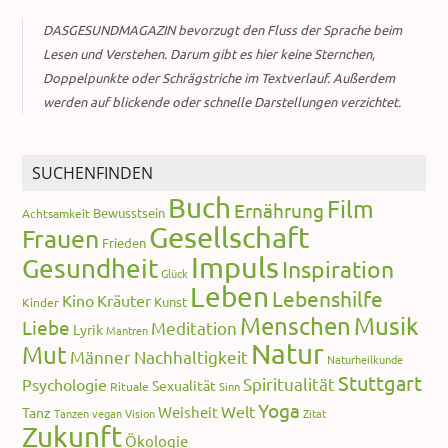
DASGESUNDMAGAZIN bevorzugt den Fluss der Sprache beim
Lesen und Verstehen. Darum gibt es hier keine Sternchen,
Doppelpunkte oder Schrägstriche im Textverlauf. Außerdem
werden auf blickende oder schnelle Darstellungen verzichtet.
SUCHENFINDEN
Buch
Film
Ernährung
Bewusstsein
Achtsamkeit
Gesellschaft
Frauen
Frieden
Impuls
Gesundheit
Inspiration
Glück
Leben
Lebenshilfe
Kino
Kräuter
Kunst
Kinder
Menschen
Musik
Liebe
Meditation
Lyrik
Mantren
Natur
Mut
Männer
Nachhaltigkeit
Naturheilkunde
Stuttgart
Spiritualität
Psychologie
Sexualität
Rituale
Sinn
Yoga
Welt
Weisheit
Tanz
Tanzen
vegan
Vision
Zitat
Zukunft
Ökologie